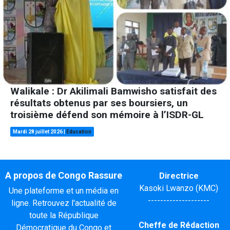
Walikale : Dr Akilimali Bamwisho satisfait des
résultats obtenus par ses boursiers, un
troisième défend son mémoire à l’ISDR-GL
Mardi 28 juillet 2026
|
Education
A propos de Congo Rassure
Directrice
Kasoki Lwanzo (KMC)
Une plateforme et un média en
--------------------
ligne. Retrouvez l'actualité de
toute la République
Cheffe de Rédaction
Démocratique du Congo et