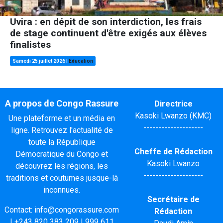
Uvira : en dépit de son interdiction, les frais
de stage continuent d'être exigés aux élèves
finalistes
Samedi 25 juillet 2026
|
Education
A propos de Congo Rassure
Directrice
Kasoki Lwanzo (KMC)
Une plateforme et un média en
--------------------
ligne. Retrouvez l'actualité de
toute la République
Cheffe de Rédaction
Démocratique du Congo et
Kasoki Lwanzo
découvrez les régions, les
--------------------
traditions et coutumes jusque-là
inconnues.
Secrétaire de
Contact:
info@congorassure.com
Rédaction
|
+243 820 383 209
|
999 611