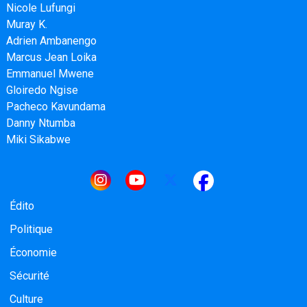
Nicole Lufungi
Muray K.
Adrien Ambanengo
Marcus Jean Loika
Emmanuel Mwene
Gloiredo Ngise
Pacheco Kavundama
Danny Ntumba
Miki Sikabwe
Navigation principale
Édito
Politique
Économie
Sécurité
Culture