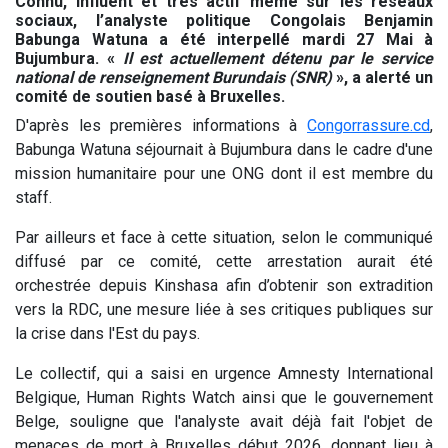
Connu, influent et très actif même sur les réseaux
sociaux, l’analyste politique Congolais Benjamin
Babunga Watuna a été interpellé mardi 27 Mai à
Bujumbura. «
Il est actuellement détenu par le service
national de renseignement Burundais (SNR)
», a alerté un
comité de soutien basé à Bruxelles.
D'après les premières informations à
Congorrassure.cd
,
Babunga Watuna séjournait à Bujumbura dans le cadre d'une
mission humanitaire pour une ONG dont il est membre du
staff.
Par ailleurs et face à cette situation, selon le communiqué
diffusé par ce comité, cette arrestation aurait été
orchestrée depuis Kinshasa afin d’obtenir son extradition
vers la RDC, une mesure liée à ses critiques publiques sur
la crise dans l'Est du pays.
Le collectif, qui a saisi en urgence Amnesty International
Belgique, Human Rights Watch ainsi que le gouvernement
Belge, souligne que l'analyste avait déjà fait l'objet de
menaces de mort à Bruxelles début 2026, donnant lieu à