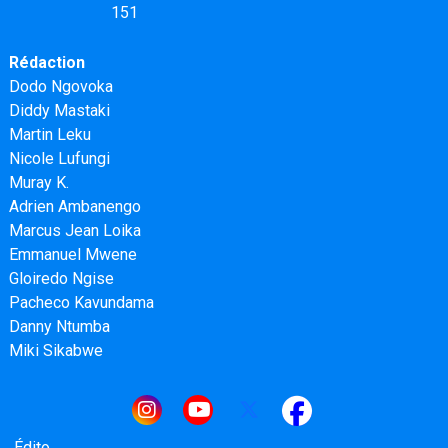
151
Rédaction
Dodo Ngovoka
Diddy Mastaki
Martin Leku
Nicole Lufungi
Muray K.
Adrien Ambanengo
Marcus Jean Loika
Emmanuel Mwene
Gloiredo Ngise
Pacheco Kavundama
Danny Ntumba
Miki Sikabwe
Navigation principale
Édito