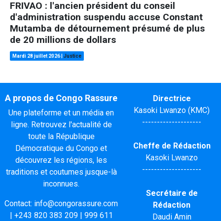
FRIVAO : l'ancien président du conseil
d'administration suspendu accuse Constant
Mutamba de détournement présumé de plus
de 20 millions de dollars
Mardi 28 juillet 2026
|
Justice
A propos de Congo Rassure
Directrice
Kasoki Lwanzo (KMC)
Une plateforme et un média en
--------------------
ligne. Retrouvez l'actualité de
toute la République
Cheffe de Rédaction
Démocratique du Congo et
Kasoki Lwanzo
découvrez les régions, les
--------------------
traditions et coutumes jusque-là
inconnues.
Secrétaire de
Contact:
info@congorassure.com
Rédaction
|
+243 820 383 209
|
999 611
Daudi Amin