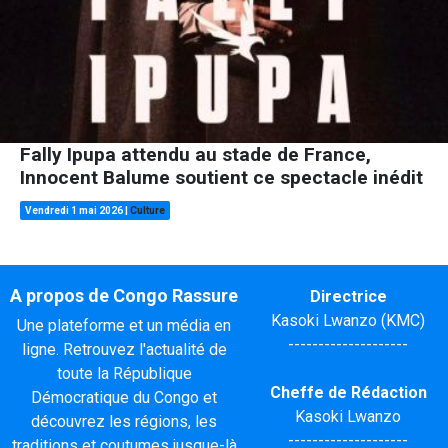
Fally Ipupa attendu au stade de France,
Innocent Balume soutient ce spectacle inédit
Vendredi 1 mai 2026
|
Culture
A propos de Congo Rassure
Directrice
Kasoki Lwanzo (KMC)
Une plateforme et un média en
--------------------
ligne. Retrouvez l'actualité de
toute la République
Cheffe de Rédaction
Démocratique du Congo et
Kasoki Lwanzo
découvrez les régions, les
--------------------
traditions et coutumes jusque-là