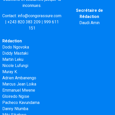
inconnues.
Secrétaire de
Contact:
info@congorassure.com
Rédaction
|
+243 820 383 209
|
999 611
Daudi Amin
151
Rédaction
Dodo Ngovoka
Diddy Mastaki
Martin Leku
Nicole Lufungi
Muray K.
Adrien Ambanengo
Marcus Jean Loika
Emmanuel Mwene
Gloiredo Ngise
Pacheco Kavundama
Danny Ntumba
Miki Sikabwe