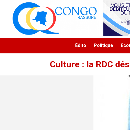
Aller au contenu principal
Navigation principale
Édito
Politique
Éco
Culture : la RDC dé