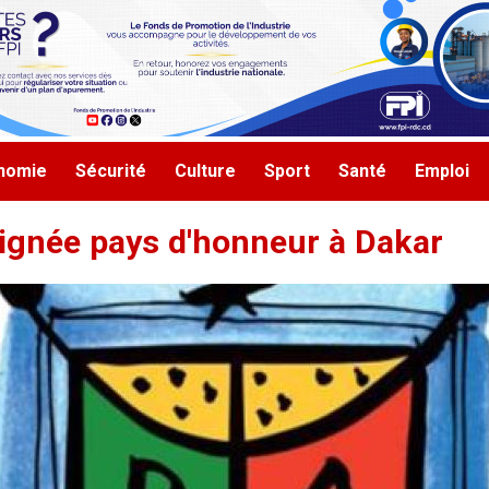
nomie
Sécurité
Culture
Sport
Santé
Emploi
signée pays d'honneur à Dakar