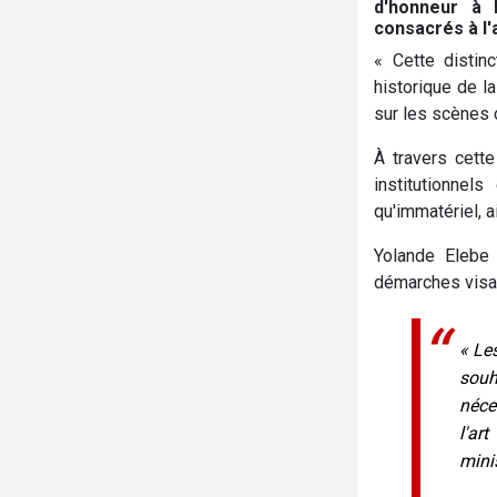
d'honneur à 
consacrés à l'
« Cette distin
historique de l
sur les scènes c
À travers cette
institutionnel
qu'immatériel, a
Yolande Elebe 
démarches visant
« Le
souh
néce
l'ar
minis