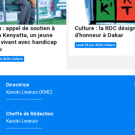
 : appel de soutien à
Culture : la RDC désig
 Kenyatta, un jeune
d'honneur à Dakar
 vivant avec handicap
Lundi 29 juin 2026
|
Culture
u
ût 2026
|
Culture
Directrice
Kasoki Lwanzo (KMC)
--------------------
Cheffe de Rédaction
Kasoki Lwanzo
--------------------