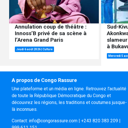
Annulation coup de théâtre :
Sud-Kivu
Innoss’B privé de sa scène à
Akonkwa
l’Arena Grand Paris
slameur
à Bukav
Jeudi 6 août 2026
|
Culture
Mercredi 5 ao
A propos de Congo Rassure
Une plateforme et un média en ligne. Retrouvez l'actualité
de toute la République Démocratique du Congo et
découvrez les régions, les traditions et coutumes jusque-
là inconnues.
Contact:
info@congorassure.com
|
+243 820 383 209
|
999 611 151