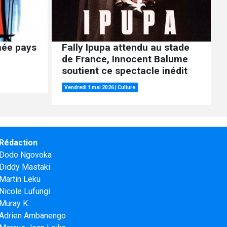
née pays
Fally Ipupa attendu au stade
de France, Innocent Balume
soutient ce spectacle inédit
Vendredi 1 mai 2026
|
Culture
Rédaction
Dodo Ngovoka
Diddy Mastaki
Martin Leku
Nicole Lufungi
Muray K.
Adrien Ambanengo