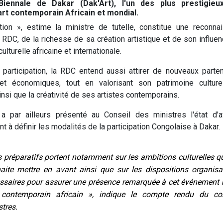
Biennale de Dakar (Dak'Art), l'un des plus prestigieu
art contemporain Africain et mondial.
ction », estime la ministre de tutelle, constitue une reconna
a RDC, de la richesse de sa création artistique et de son influe
ulturelle africaine et internationale.
 participation, la RDC entend aussi attirer de nouveaux partena
s et économiques, tout en valorisant son patrimoine culturel
insi que la créativité de ses artistes contemporains.
a par ailleurs présenté au Conseil des ministres l'état d
 à définir les modalités de la participation Congolaise à Dakar.
s préparatifs portent notamment sur les ambitions culturelles q
aite mettre en avant ainsi que sur les dispositions organisa
ssaires pour assurer une présence remarquée à cet événement 
t contemporain africain », indique le compte rendu du co
tres.