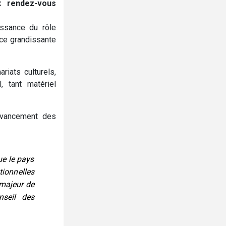
x rendez-vous
issance du rôle
nce grandissante
riats culturels,
, tant matériel
'avancement des
ue le pays
tionnelles
majeur de
nseil des