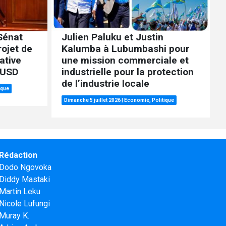
Sénat
Julien Paluku et Justin
rojet de
Kalumba à Lubumbashi pour
cative
une mission commerciale et
s USD
industrielle pour la protection
de l’industrie locale
ique
Dimanche 5 juillet 2026
|
Economie
,
Politique
Rédaction
Dodo Ngovoka
Diddy Mastaki
Martin Leku
Nicole Lufungi
Muray K.