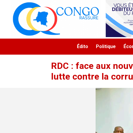
Aller au contenu principal
Navigation principale
Édito
Politique
Éco
RDC : face aux nouv
lutte contre la corr