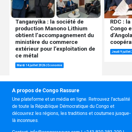
Tanganyika : la société de
RDC : la
production Manono Lithium
Congo e
obtient l’accompagnement du
d’Angola
ministère du commerce
coopérat
extérieur pour l’exploitation de
Jeudi 9 juillet
ce métal
Mardi 14 juillet 2026
|
Economie
A propos de Congo Rassure
Une plateforme et un média en ligne. Retrouvez l'actualité
de toute la République Démocratique du Congo et
découvrez les régions, les traditions et coutumes jusque-
là inconnues.