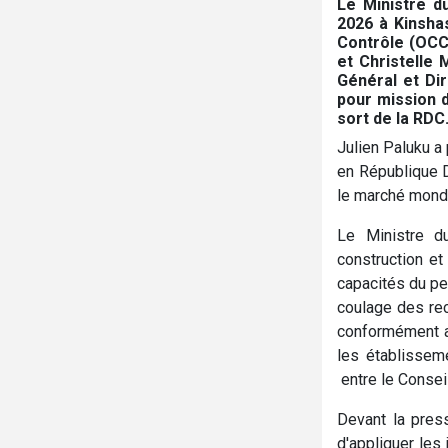
Le Ministre d
2026 à Kinshas
Contrôle (OCC
et Christelle 
Général et Dir
pour mission d
sort de la RDC
Julien Paluku a
en République D
le marché mondi
Le Ministre d
construction et
capacités du per
coulage des rec
conformément au
les établissem
entre le Conseil
Devant la pres
d'appliquer les 