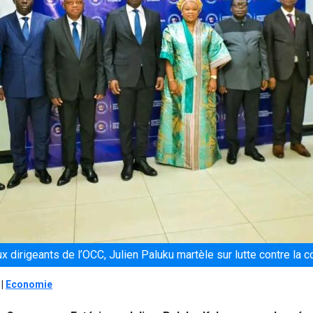
 dirigeants de l’OCC, Julien Paluku martèle sur lutte contre la c
|
Economie