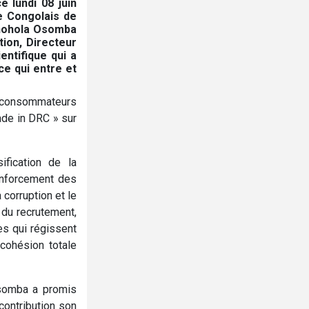
 lundi 08 juin
ce Congolais de
ohohola Osomba
tion, Directeur
entifique qui a
ce qui entre et
es consommateurs
ade in DRC » sur
fication de la
renforcement des
 corruption et le
 du recrutement,
es qui régissent
cohésion totale
Osomba a promis
 contribution son