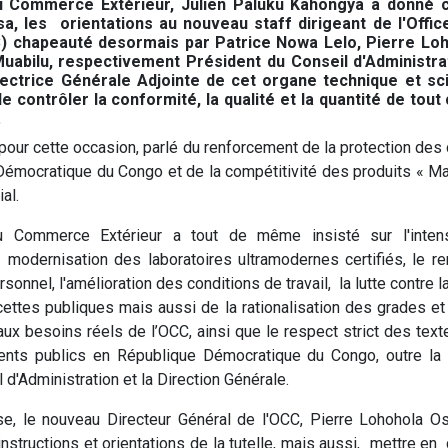
u Commerce Extérieur, Julien Paluku Kahongya a donné ce
a, les orientations au nouveau staff dirigeant de l'Offi
) chapeauté desormais par Patrice Nowa Lelo, Pierre L
Muabilu, respectivement Président du Conseil d'Administra
ectrice Générale Adjointe de cet organe technique et sci
e contrôler la conformité, la qualité et la quantité de tout 
.
 pour cette occasion, parlé du renforcement de la protection d
émocratique du Congo et de la compétitivité des produits « M
al.
u Commerce Extérieur a tout de même insisté sur l'intensi
 modernisation des laboratoires ultramodernes certifiés, le 
sonnel, l'amélioration des conditions de travail, la lutte contre la
ettes publiques mais aussi de la rationalisation des grades et
x besoins réels de l’OCC, ainsi que le respect strict des text
ents publics en République Démocratique du Congo, outre la 
 d'Administration et la Direction Générale.
se, le nouveau Directeur Général de l'OCC, Pierre Lohohola 
instructions et orientations de la tutelle, mais aussi, mettre en