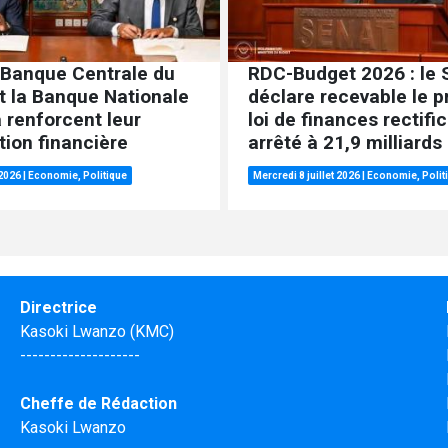
 Banque Centrale du
RDC-Budget 2026 : le 
t la Banque Nationale
déclare recevable le p
 renforcent leur
loi de finances rectifi
ion financière
arrêté à 21,9 milliard
 2026
|
Economie
,
Politique
Mercredi 8 juillet 2026
|
Economie
,
Polit
Directrice
Kasoki Lwanzo (KMC)
--------------------
Cheffe de Rédaction
Kasoki Lwanzo