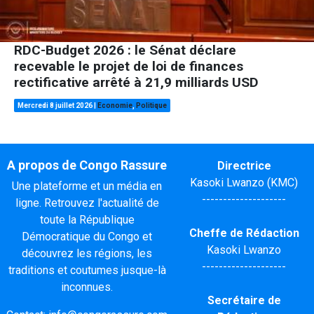
RDC-Budget 2026 : le Sénat déclare
recevable le projet de loi de finances
rectificative arrêté à 21,9 milliards USD
Mercredi 8 juillet 2026
|
Economie
,
Politique
A propos de Congo Rassure
Directrice
Kasoki Lwanzo (KMC)
Une plateforme et un média en
--------------------
ligne. Retrouvez l'actualité de
toute la République
Cheffe de Rédaction
Démocratique du Congo et
Kasoki Lwanzo
découvrez les régions, les
--------------------
traditions et coutumes jusque-là
inconnues.
Secrétaire de