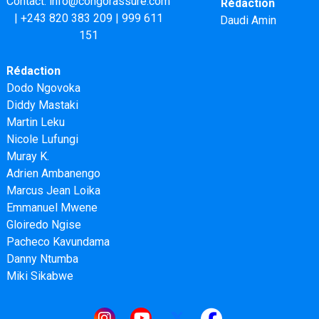
Contact:
info@congorassure.com
Rédaction
|
+243 820 383 209
|
999 611
Daudi Amin
151
Rédaction
Dodo Ngovoka
Diddy Mastaki
Martin Leku
Nicole Lufungi
Muray K.
Adrien Ambanengo
Marcus Jean Loika
Emmanuel Mwene
Gloiredo Ngise
Pacheco Kavundama
Danny Ntumba
Miki Sikabwe