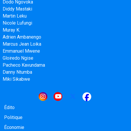
Dodo Ngovoka
Diddy Mastaki
Martin Leku
Nicole Lufungi
Muray K.
Adrien Ambanengo
Marcus Jean Loika
Emmanuel Mwene
Gloiredo Ngise
Pacheco Kavundama
Danny Ntumba
Miki Sikabwe
Navigation principale
Édito
Politique
Économie