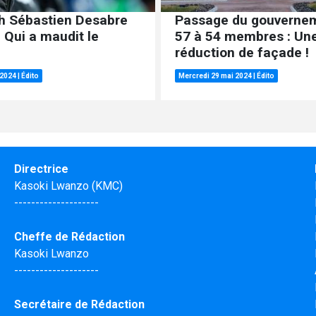
h Sébastien Desabre
Passage du gouverne
 Qui a maudit le
57 à 54 membres : Un
réduction de façade !
 2024
|
Édito
Mercredi 29 mai 2024
|
Édito
Directrice
Kasoki Lwanzo (KMC)
--------------------
Cheffe de Rédaction
Kasoki Lwanzo
--------------------
Secrétaire de Rédaction