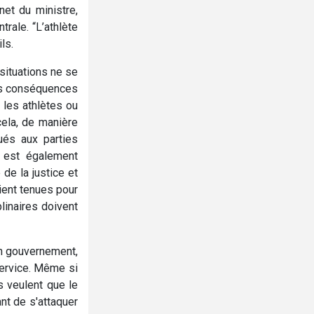
et du ministre,
rale. “L’athlète
ls.
situations ne se
des conséquences
e les athlètes ou
cela, de manière
ués aux parties
l est également
de la justice et
ient tenues pour
inaires doivent
on gouvernement,
service. Même si
es veulent que le
ant de s'attaquer