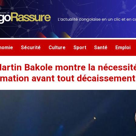
nomie
Sécurité
Culture
Sport
Santé
Emploi
artin Bakole montre la nécessité
ormation avant tout décaissemen