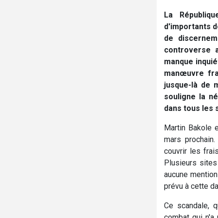
La Républiq
d'importants d
de discernem
controverse 
manque inquiét
manœuvre frau
jusque-là de 
souligne la n
dans tous les 
Martin Bakole e
mars prochain.
couvrir les fra
Plusieurs sites
aucune mention 
prévu à cette d
Ce scandale, q
combat qui n'a 