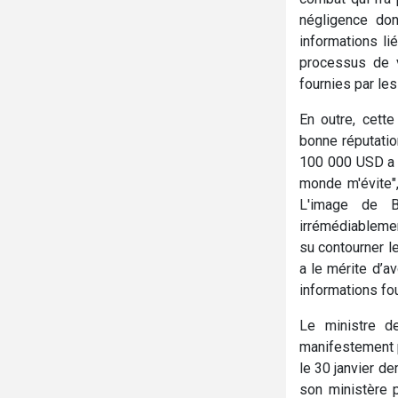
négligence don
informations li
processus de v
fournies par le
En outre, cette
bonne réputatio
100 000 USD a é
monde m'évite",
L'image de B
irrémédiablemen
su contourner l
a le mérite d’a
informations fo
Le ministre de
manifestement p
le 30 janvier d
son ministère 