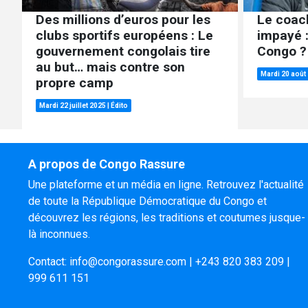
Des millions d’euros pour les
Le coac
clubs sportifs européens : Le
impayé :
gouvernement congolais tire
Congo ?
au but… mais contre son
Mardi 20 août
propre camp
Mardi 22 juillet 2025
|
Édito
A propos de Congo Rassure
Une plateforme et un média en ligne. Retrouvez l'actualité
de toute la République Démocratique du Congo et
découvrez les régions, les traditions et coutumes jusque-
là inconnues.
Contact:
info@congorassure.com
|
+243 820 383 209
|
999 611 151