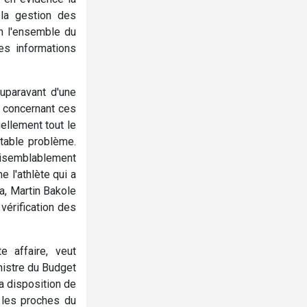
 la gestion des
on l'ensemble du
es informations
auparavant d'une
r concernant ces
ellement tout le
itable problème.
semblablement
 l'athlète qui a
a, Martin Bakole
vérification des
e affaire, veut
nistre du Budget
a disposition de
 les proches du