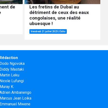
ment de
Les fretins de Dubaï au
e
détriment de ceux des eaux
congolaises, une réalité
ubuesque !
Vendredi 21 juillet 2023
|
Édito
Rédaction
Dodo Ngovoka
Diddy Mastaki
Martin Leku
Nicole Lufungi
Muray K.
Adrien Ambanengo
Marcus Jean Loika
Emmanuel Mwene