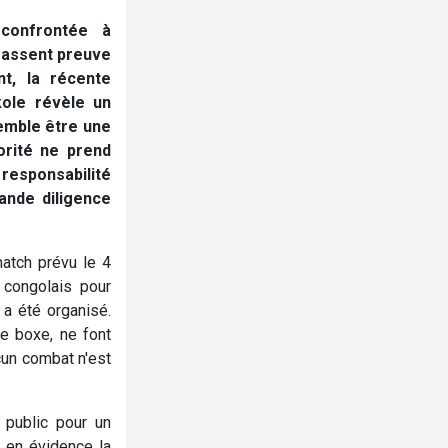
confrontée à
 fassent preuve
t, la récente
ole révèle un
semble être une
orité ne prend
responsabilité
ande diligence
match prévu le 4
 congolais pour
 a été organisé.
de boxe, ne font
cun combat n'est
 public pour un
t en évidence la