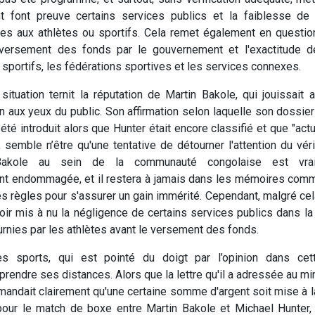
t font preuve certains services publics et la faiblesse de
ées aux athlètes ou sportifs. Cela remet également en questi
ersement des fonds par le gouvernement et l'exactitude d
s sportifs, les fédérations sportives et les services connexes.
 situation ternit la réputation de Martin Bakole, qui jouissait 
n aux yeux du public. Son affirmation selon laquelle son dossie
té introduit alors que Hunter était encore classifié et que "actu
 semble n’être qu'une tentative de détourner l'attention du vér
akole au sein de la communauté congolaise est vrai
t endommagée, et il restera à jamais dans les mémoires comme
es règles pour s'assurer un gain immérité. Cependant, malgré cel
voir mis à nu la négligence de certains services publics dans la 
urnies par les athlètes avant le versement des fonds.
s sports, qui est pointé du doigt par l’opinion dans cett
rendre ses distances. Alors que la lettre qu'il a adressée au mi
emandait clairement qu'une certaine somme d'argent soit mise à l
pour le match de boxe entre Martin Bakole et Michael Hunter,