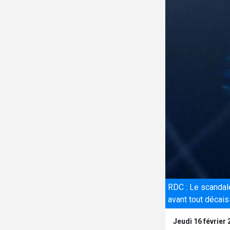
RDC : Le scandale
avant tout déca
Jeudi 16 février