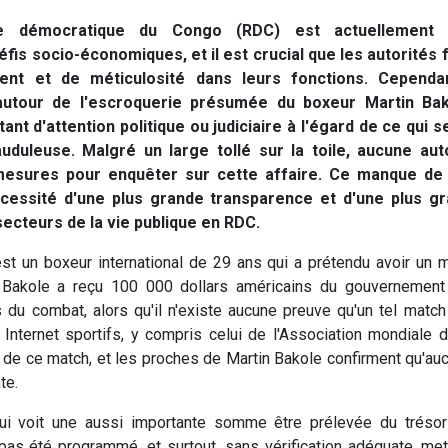
ue démocratique du Congo (RDC) est actuellement 
éfis socio-économiques, et il est crucial que les autorités
ent et de méticulosité dans leurs fonctions. Cependan
autour de l'escroquerie présumée du boxeur Martin Bak
ant d'attention politique ou judiciaire à l'égard de ce qui 
duleuse. Malgré un large tollé sur la toile, aucune aut
mesures pour enquêter sur cette affaire. Ce manque de 
écessité d'une plus grande transparence et d'une plus gr
secteurs de la vie publique en RDC.
st un boxeur international de 29 ans qui a prétendu avoir un 
 Bakole a reçu 100 000 dollars américains du gouvernement
is du combat, alors qu'il n'existe aucune preuve qu'un tel match
 Internet sportifs, y compris celui de l'Association mondiale 
de ce match, et les proches de Martin Bakole confirment qu'au
ate.
ui voit une aussi importante somme être prélevée du trésor
pas été programmé, et surtout, sans vérification adéquate, me