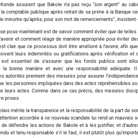
 Konde assurent que Bakole n’a pas reçu “son argent” au cabin
la comptable publique après retrait de sa prime à la Banque cent
 le ministre qu’après, pour son mot de remerciements”, insistent-i
 se pose maintenant est de savoir comment éviter que de telles 
l'avenir et comment réagir de manière appropriée pour éviter 
est clair que ce processus doit être amélioré à l'avenir, afin qu
çoivent leurs indemnités ou gratifications après vérification et 
Il est essentiel de s'assurer que les fonds publics sont allo
 la bonne manière et avec une responsabilité adéquate. I
es autorités prennent des mesures pour assurer l'indépendance 
que les personnes impliquées dans des actes répréhensibles so
e leurs actes. Comme dans ce cas précis, des mesures discipl
re prises.
lais mérite la transparence et la responsabilité de la part de s
attention accordée à ce nouveau scandale lui rend un mauvais 
 de défendre les actions de Bakole et à les justifier, et d’autr
ndu et tenu responsable s’il le faut, il est plutôt plus qu’import