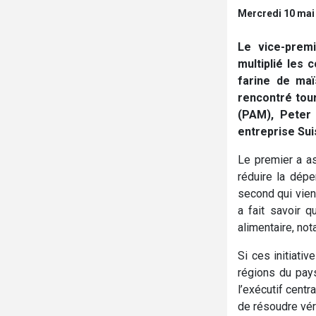
Mercredi 10 mai
Le vice-prem
multiplié les 
farine de maï
rencontré tour
(PAM), Peter
entreprise Su
Le premier a as
réduire la dépe
second qui vien
a fait savoir q
alimentaire, no
Si ces initiati
régions du pays
l’exécutif cent
de résoudre vér