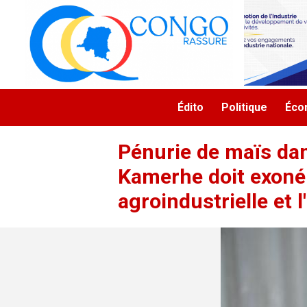
Aller au contenu principal
Navigation principale
Édito
Politique
Éco
Pénurie de maïs dan
Kamerhe doit exonér
agroindustrielle et 