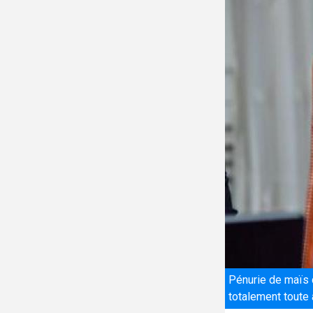
Pénurie de maïs 
totalement toute a