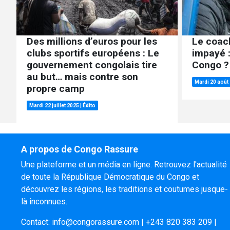
Des millions d’euros pour les
Le coac
clubs sportifs européens : Le
impayé :
gouvernement congolais tire
Congo ?
au but… mais contre son
Mardi 20 août
propre camp
Mardi 22 juillet 2025
|
Édito
A propos de Congo Rassure
Une plateforme et un média en ligne. Retrouvez l'actualité
de toute la République Démocratique du Congo et
découvrez les régions, les traditions et coutumes jusque-
là inconnues.
Contact:
info@congorassure.com
|
+243 820 383 209
|