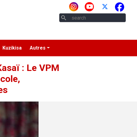
Rech
Kuzikisa
Autres
Kasaï : Le VPM
cole,
es