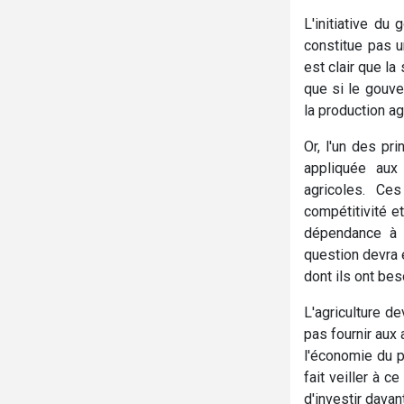
L'initiative du
constitue pas u
est clair que l
que si le gouve
la production ag
Or, l'un des pr
appliquée aux a
agricoles. Ces
compétitivité e
dépendance à l
question devra 
dont ils ont be
L'agriculture d
pas fournir aux 
l'économie du p
fait veiller à c
d'investir davan