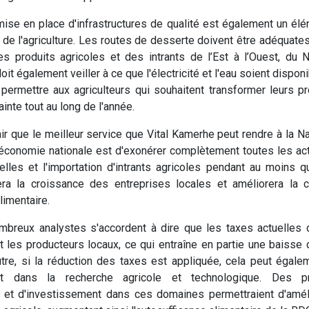
a mise en place d'infrastructures de qualité est également un élé
e l'agriculture. Les routes de desserte doivent être adéquate
des produits agricoles et des intrants de l’Est à l’Ouest, du
t également veiller à ce que l'électricité et l'eau soient dispon
 permettre aux agriculteurs qui souhaitent transformer leurs p
ainte tout au long de l'année.
lair que le meilleur service que Vital Kamerhe peut rendre à la N
économie nationale est d'exonérer complètement toutes les act
ielles et l'importation d'intrants agricoles pendant au moins q
ra la croissance des entreprises locales et améliorera la c
alimentaire.
ombreux analystes s'accordent à dire que les taxes actuelles 
t les producteurs locaux, ce qui entraîne en partie une baisse 
utre, si la réduction des taxes est appliquée, cela peut égal
ent dans la recherche agricole et technologique. Des
et d'investissement dans ces domaines permettraient d'amélior