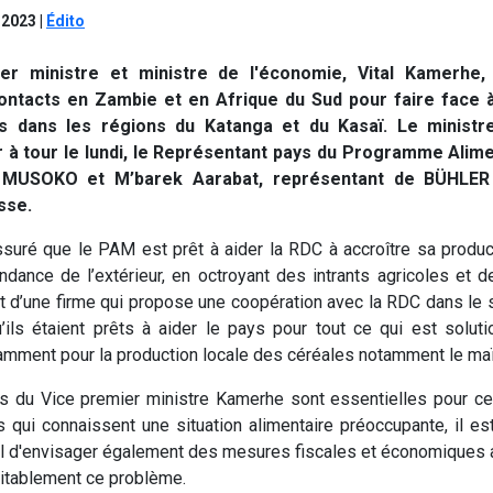
 2023
|
Édito
ier ministre et ministre de l'économie, Vital Kamerhe
contacts en Zambie et en Afrique du Sud pour faire face 
s dans les régions du Katanga et du Kasaï. Le minist
 à tour le lundi, le Représentant pays du Programme Alim
 MUSOKO et M’barek Aarabat, représentant de BÜHLE
isse.
suré que le PAM est prêt à aider la RDC à accroître sa produc
ndance de l’extérieur, en octroyant des intrants agricoles et d
t d’une firme qui propose une coopération avec la RDC dans le s
u’ils étaient prêts à aider le pays pour tout ce qui est soluti
tamment pour la production locale des céréales notamment le ma
ves du Vice premier ministre Kamerhe sont essentielles pour 
 qui connaissent une situation alimentaire préoccupante, il es
ral d'envisager également des mesures fiscales et économiques 
itablement ce problème.