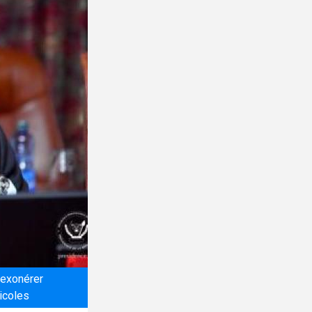
 exonérer
ricoles