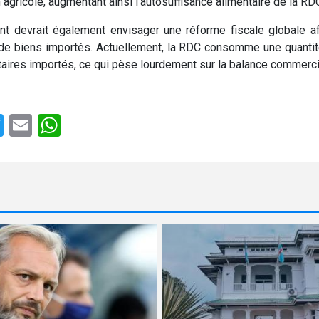
 agricole, augmentant ainsi l'autosuffisance alimentaire de la RD
t devrait également envisager une réforme fiscale globale afi
e biens importés. Actuellement, la RDC consomme une quantit
taires importés, ce qui pèse lourdement sur la balance commerci
e
cebook
Twitter
Email
WhatsApp