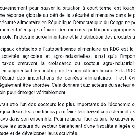
 gouvernement pour sauver la situation à court terme est louab
ne réponse globale au défi de la sécurité alimentaire dans le pa
a sécurité alimentaire en République Démocratique du Congo ne pe
rnement s'engage à fournir des mesures politiques appropriée
ricole, l'industrie agroalimentaire et la distribution des produits 
incipaux obstacles à l'autosuffisance alimentaire en RDC est la f
ctivités agricoles et agro-industrielles, ainsi qu'à l'import
 taxes entravent la croissance du secteur agro-industriel
t en augmentant les coûts pour les agriculteurs locaux. Si la RDC
'égard des importations de denrées alimentaires, il est év
également être abordée. Cela donnerait aux acteurs du secteur agr
soin pour émerger véritablement.
evrait être l'un des secteurs les plus importants de l'économie c
agriculteurs les conditions pour faire leur travail correctement es
ays dans son ensemble. Pour relancer l'agriculture, le gouvern
e que les acteurs du secteur bénéficient d'une fiscalité allégée 
tage et de développer leurs activités.