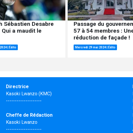
h Sébastien Desabre
Passage du gouverne
 Qui a maudit le
57 à 54 membres : Un
réduction de façade !
 2024
|
Édito
Mercredi 29 mai 2024
|
Édito
Directrice
Kasoki Lwanzo (KMC)
--------------------
Cheffe de Rédaction
Kasoki Lwanzo
--------------------