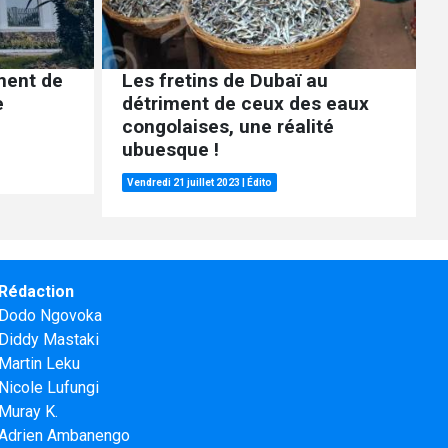
ment de
Les fretins de Dubaï au
e
détriment de ceux des eaux
congolaises, une réalité
ubuesque !
Vendredi 21 juillet 2023
|
Édito
Rédaction
Dodo Ngovoka
Diddy Mastaki
Martin Leku
Nicole Lufungi
Muray K.
Adrien Ambanengo