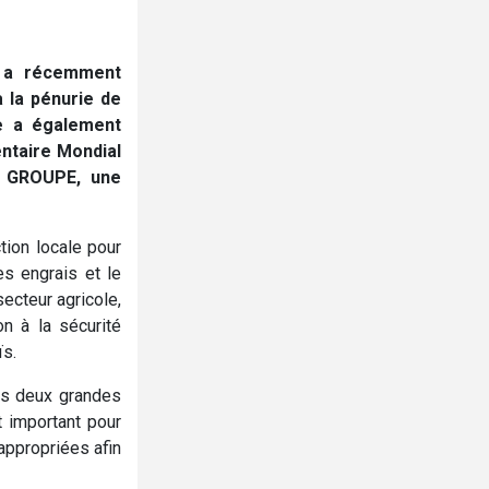
, a récemment
à la pénurie de
re a également
entaire Mondial
R GROUPE, une
tion locale pour
es engrais et le
ecteur agricole,
on à la sécurité
ïs.
ces deux grandes
t important pour
appropriées afin