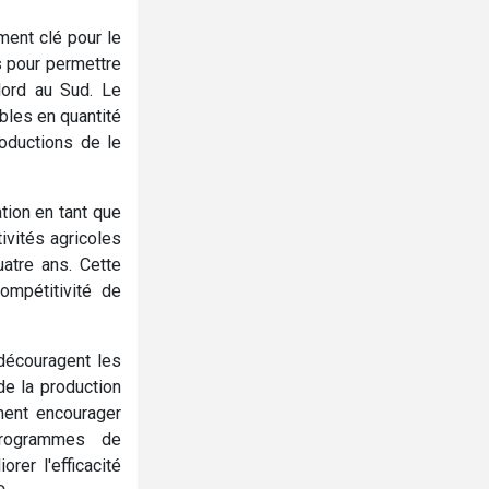
ment clé pour le
s pour permettre
 Nord au Sud. Le
ibles en quantité
roductions de le
ation en tant que
ivités agricoles
uatre ans. Cette
ompétitivité de
découragent les
de la production
ement encourager
 programmes de
er l'efficacité