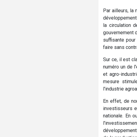
Par ailleurs, l
développement d
la circulation 
gouvernement doi
suffisante pour
faire sans contr
Sur ce, il est c
numéro un de l'
et agro-industr
mesure stimule
l'industrie agro
En effet, de n
investisseurs e
nationale. En o
l'investissem
développement 