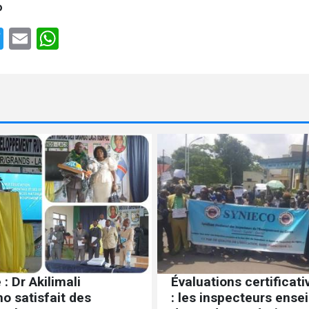
o
e
cebook
Twitter
Email
WhatsApp
 : Dr Akilimali
Évaluations certificat
o satisfait des
: les inspecteurs ense