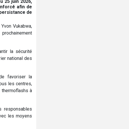
u 25 juin 2026,
enforcé afin de
persistance de
é, Yvon Vukabwa,
 prochainement
tir la sécurité
rier national des
de favoriser la
ous les centres,
e thermoflashs à
es responsables
avec les moyens