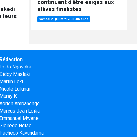
continuent d'être exigés aux
sekedi
élèves finalistes
 leurs
Samedi 25 juillet 2026
|
Education
Rédaction
Dodo Ngovoka
Diddy Mastaki
Martin Leku
Nicole Lufungi
Muray K.
Adrien Ambanengo
Marcus Jean Loika
Emmanuel Mwene
Gloiredo Ngise
Pacheco Kavundama