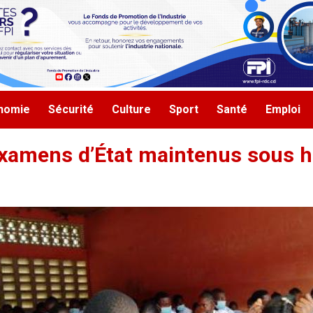
nomie
Sécurité
Culture
Sport
Santé
Emploi
s Examens d’État maintenus sous h