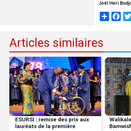
Joël Heri Budj
Shar
Fa
Articles similaires
ESURSI : remise des prix aux
Walikale
lauréats de la première
Bamwish