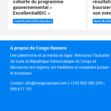
cohorte du programme
résultat
gouvernemental «
boursier
ExcellentiaRDC »
son mém
Jeudi 30 juillet 2026
|
Education
Mardi 28 juill
A propos de Congo Rassure
Une plateforme et un média en ligne. Retrouvez l'actualité
de toute la République Démocratique du Congo et
découvrez les régions, les traditions et coutumes jusque-
là inconnues.
Contact:
info@congorassure.com
|
+243 820 383 209
|
999 611 151