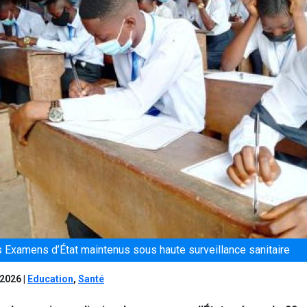
les Examens d’État maintenus sous haute surveillance sanitaire
 2026
|
Education
,
Santé