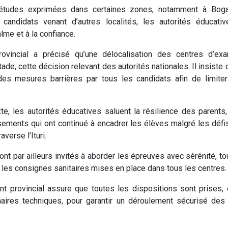
iétudes exprimées dans certaines zones, notamment à Boga,
s candidats venant d’autres localités, les autorités éducativ
lme et à la confiance.
rovincial a précisé qu’une délocalisation des centres d’ex
ade, cette décision relevant des autorités nationales. Il insiste
 des mesures barrières par tous les candidats afin de limiter
e, les autorités éducatives saluent la résilience des parents
sements qui ont continué à encadrer les élèves malgré les défis
averse l’Ituri.
ont par ailleurs invités à aborder les épreuves avec sérénité, t
les consignes sanitaires mises en place dans tous les centres.
 provincial assure que toutes les dispositions sont prises, 
naires techniques, pour garantir un déroulement sécurisé des