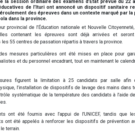
e la session ordinaire des examens d’État prévue du 22 a
éducatives de l’Ituri ont annoncé un dispositif sanitaire r
déroulement des épreuves dans un contexte marqué par la 
bola dans la province.
eur provincial de l’Éducation nationale et Nouvelle Citoyennet
lles contenant les épreuves sont déjà arrivées et seront
les 55 centres de passation répartis à travers la province.
des mesures particulières ont été mises en place pour garan
nalistes et du personnel encadrant, tout en maintenant le calend
res figurent la limitation à 25 candidats par salle afin 
hysique, l’installation de dispositifs de lavage des mains dans t
ntrôle systématique de la température des candidats à l’aide d
les.
s ont été fournis avec l’appui de l’UNICEF, tandis que l
ts ont été appelés à renforcer les dispositifs de prévention 
le terrain.