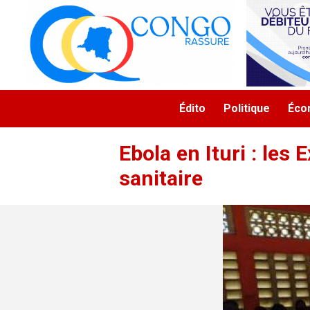
Aller au contenu principal
Navigation principale
Édito
Politique
Éco
Ebola en Ituri : le
sanitaire