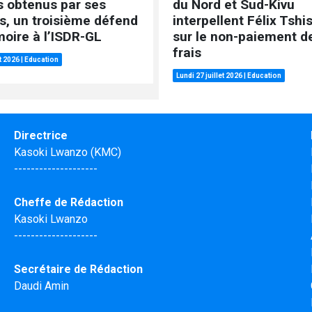
s obtenus par ses
du Nord et Sud-Kivu
s, un troisième défend
interpellent Félix Tshi
oire à l’ISDR-GL
sur le non-paiement de
frais
et 2026
|
Education
Lundi 27 juillet 2026
|
Education
Directrice
Kasoki Lwanzo (KMC)
--------------------
Cheffe de Rédaction
Kasoki Lwanzo
--------------------
Secrétaire de Rédaction
Daudi Amin