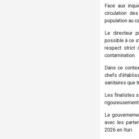
Face aux inqu
circulation de
population au ca
Le directeur p
possible à ce st
respect strict
contamination.
Dans ce context
chefs d’établis
sanitaires que tr
Les finalistes s
rigoureusement 
Le gouvernement
avec les parte
2026 en Ituri.