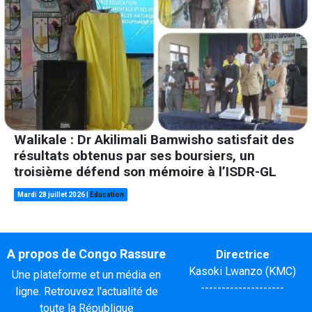
Walikale : Dr Akilimali Bamwisho satisfait des
résultats obtenus par ses boursiers, un
troisième défend son mémoire à l’ISDR-GL
Mardi 28 juillet 2026
|
Education
A propos de Congo Rassure
Directrice
Kasoki Lwanzo (KMC)
Une plateforme et un média en
--------------------
ligne. Retrouvez l'actualité de
toute la République