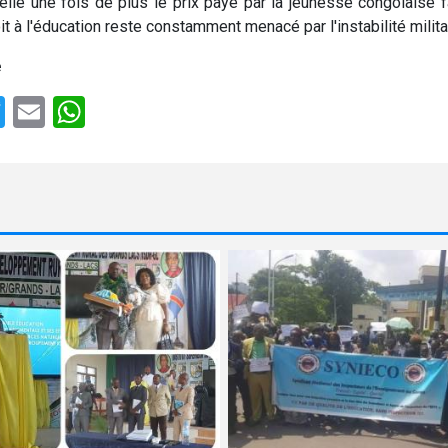
lle une fois de plus le prix payé par la jeunesse congolaise f
it à l'éducation reste constamment menacé par l'instabilité milita
e
e
cebook
Twitter
Email
WhatsApp