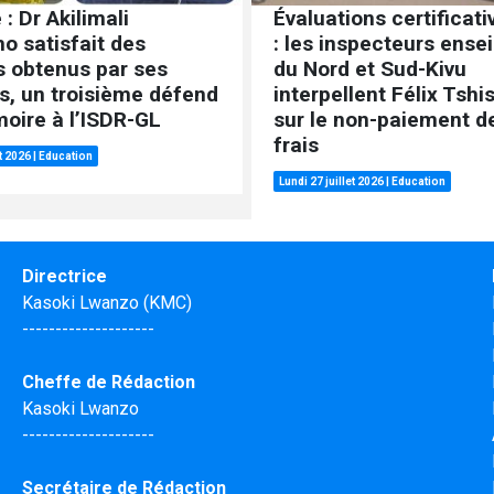
 : Dr Akilimali
Évaluations certificat
o satisfait des
: les inspecteurs ense
s obtenus par ses
du Nord et Sud-Kivu
s, un troisième défend
interpellent Félix Tshi
oire à l’ISDR-GL
sur le non-paiement de
frais
et 2026
|
Education
Lundi 27 juillet 2026
|
Education
Directrice
Kasoki Lwanzo (KMC)
--------------------
Cheffe de Rédaction
Kasoki Lwanzo
--------------------
Secrétaire de Rédaction