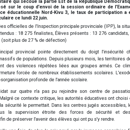
itaire qui secoue la partie Est de la République Démocrat
sé sur le coup d'envoi de la session ordinaire de l’Exame
ce éducationnelle Nord-Kivu 3, le taux de participation a
laire ce lundi 22 juin.
s officielles de l’Inspection principale provinciale (IPP), la si
attendus : 18 275 finalistes, Élèves présents : 13 276 candidats
s (soit plus de 27 % de défection)
incipal provincial pointe directement du doigt l'insécurité 
ssifs de populations. Depuis plusieurs mois, les territoires d
nt des violences répétées liées aux groupes armés. Ce clim
ermeture forcée de nombreux établissements scolaires. L'exod
ésorganisation profonde de l'année scolaire.
idat sur quatre n'a pas pu rejoindre son centre de passat
Malgré ce contexte critique, les autorités éducatives ont choisi 
la sécurité le permettait. Dans les centres jugés accessibles,
us la supervision étroite des forces de sécurité et de
afin de préserver l'avenir des élèves qui ont pu s'y rendre.