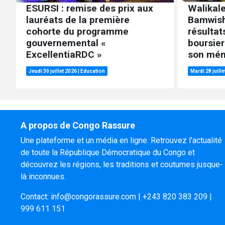
ESURSI : remise des prix aux
Walikale
lauréats de la première
Bamwish
cohorte du programme
résultat
gouvernemental «
boursier
ExcellentiaRDC »
son mém
Jeudi 30 juillet 2026
|
Education
Mardi 28 juill
A propos de Congo Rassure
Une plateforme et un média en ligne. Retrouvez l'actualité
de toute la République Démocratique du Congo et
découvrez les régions, les traditions et coutumes jusque-
là inconnues.
Contact:
info@congorassure.com
|
+243 820 383 209
|
999 611 151