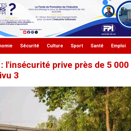
nomie
Sécurité
Culture
Sport
Santé
Emploi
 l'insécurité prive près de 5 000 
ivu 3