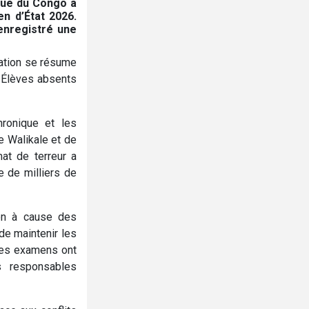
ique du Congo a
n d’État 2026.
 enregistré une
tuation se résume
, Élèves absents
chronique et les
e Walikale et de
at de terreur a
e de milliers de
ion à cause des
de maintenir les
 les examens ont
s responsables