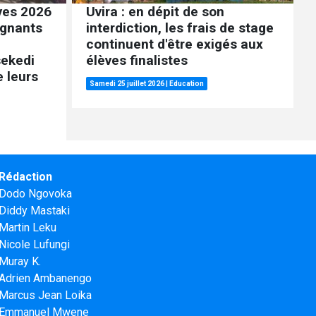
ives 2026
Uvira : en dépit de son
ignants
interdiction, les frais de stage
continuent d'être exigés aux
sekedi
élèves finalistes
 leurs
Samedi 25 juillet 2026
|
Education
Rédaction
Dodo Ngovoka
Diddy Mastaki
Martin Leku
Nicole Lufungi
Muray K.
Adrien Ambanengo
Marcus Jean Loika
Emmanuel Mwene