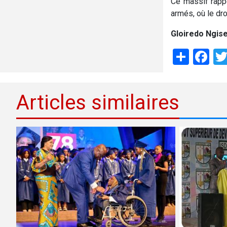
Ce massif rappe
armés, où le dro
Gloiredo Ngis
Shar
Fa
Articles similaires