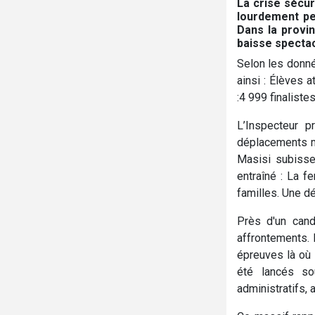
La crise sécur
lourdement pe
Dans la provin
baisse spectacu
Selon les donnée
ainsi : Élèves 
:4 999 finaliste
L’Inspecteur pr
déplacements ma
Masisi subisse
entraîné : La f
familles. Une d
Près d'un cand
affrontements. 
épreuves là où 
été lancés so
administratifs, 