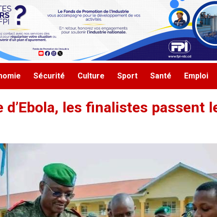
nomie
Sécurité
Culture
Sport
Santé
Emploi
se d’Ebola, les finalistes passent