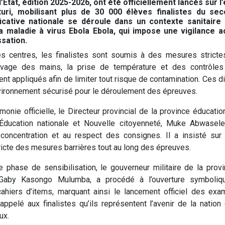
État, édition 2025-2026, ont été officiellement lancés sur l
turi, mobilisant plus de 30 000 élèves finalistes du sec
ficative nationale se déroule dans un contexte sanitaire
a maladie à virus Ebola Ebola, qui impose une vigilance a
sation.
es centres, les finalistes sont soumis à des mesures stricte
lavage des mains, la prise de température et des contrôles
t appliqués afin de limiter tout risque de contamination. Ces di
nvironnement sécurisé pour le déroulement des épreuves.
onie officielle, le Directeur provincial de la province éducation
’Éducation nationale et Nouvelle citoyenneté, Muke Abwasele
concentration et au respect des consignes. Il a insisté sur 
tricte des mesures barrières tout au long des épreuves.
 phase de sensibilisation, le gouverneur militaire de la provinc
 Gaby Kasongo Mulumba, a procédé à l’ouverture symboliq
cahiers d’items, marquant ainsi le lancement officiel des ex
appelé aux finalistes qu’ils représentent l’avenir de la nation 
ux.