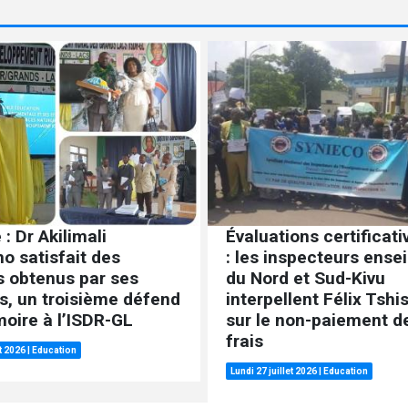
 : Dr Akilimali
Évaluations certificat
o satisfait des
: les inspecteurs ense
s obtenus par ses
du Nord et Sud-Kivu
s, un troisième défend
interpellent Félix Tshi
oire à l’ISDR-GL
sur le non-paiement de
frais
et 2026
|
Education
Lundi 27 juillet 2026
|
Education