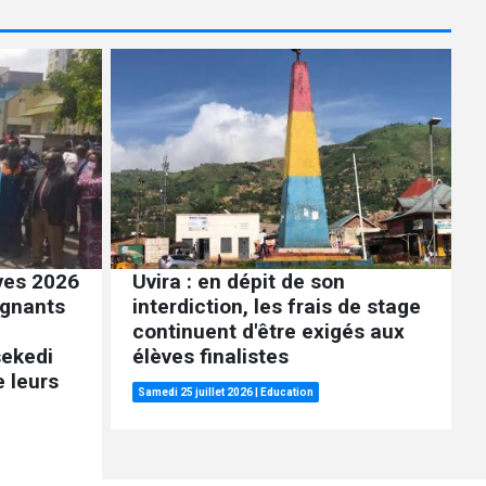
ives 2026
Uvira : en dépit de son
ignants
interdiction, les frais de stage
continuent d'être exigés aux
sekedi
élèves finalistes
 leurs
Samedi 25 juillet 2026
|
Education