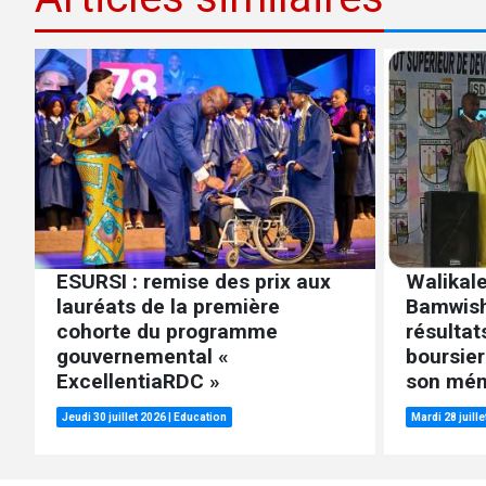
ESURSI : remise des prix aux
Walikale
lauréats de la première
Bamwish
cohorte du programme
résultat
gouvernemental «
boursier
ExcellentiaRDC »
son mém
Jeudi 30 juillet 2026
|
Education
Mardi 28 juill