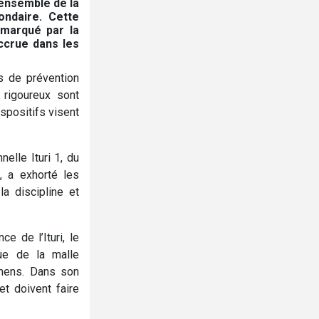
’ensemble de la
ondaire. Cette
 marqué par la
ccrue dans les
s de prévention
 rigoureux sont
spositifs visent
nelle Ituri 1, du
, a exhorté les
la discipline et
e de l’Ituri, le
ue de la malle
amens. Dans son
et doivent faire