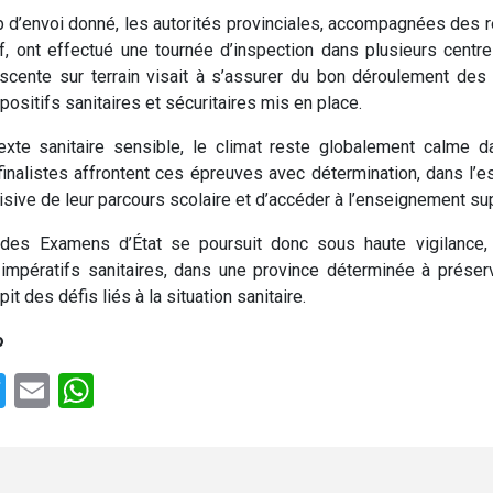
p d’envoi donné, les autorités provinciales, accompagnées des
f, ont effectué une tournée d’inspection dans plusieurs centre
escente sur terrain visait à s’assurer du bon déroulement des
ositifs sanitaires et sécuritaires mis en place.
exte sanitaire sensible, le climat reste globalement calme d
inalistes affrontent ces épreuves avec détermination, dans l’es
isive de leur parcours scolaire et d’accéder à l’enseignement sup
des Examens d’État se poursuit donc sous haute vigilance,
mpératifs sanitaires, dans une province déterminée à préserv
it des défis liés à la situation sanitaire.
o
e
cebook
Twitter
Email
WhatsApp