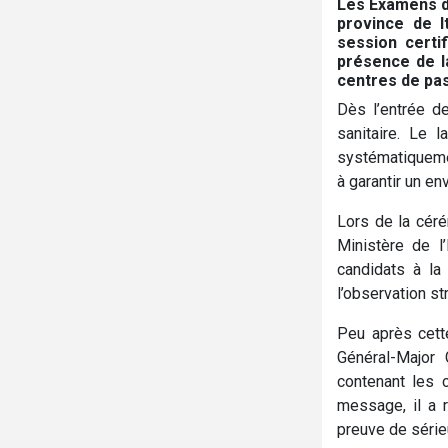
Les Examens d’
province de I
session certi
présence de l
centres de pas
Dès l’entrée d
sanitaire. Le 
systématiquemen
à garantir un e
Lors de la cérém
Ministère de l
candidats à la 
l’observation s
Peu après cette
Général-Major
contenant les 
message, il a r
preuve de série