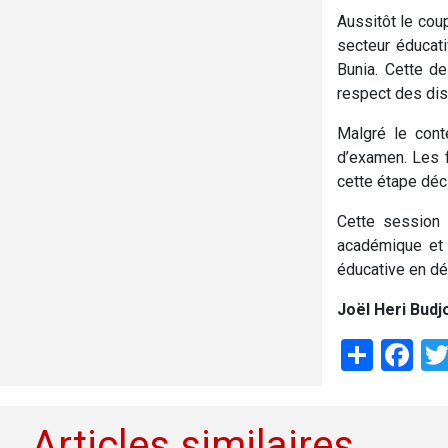
Aussitôt le cou
secteur éducati
Bunia. Cette d
respect des disp
Malgré le cont
d’examen. Les f
cette étape déc
Cette session 
académique et i
éducative en dép
Joël Heri Budj
Shar
Fa
Articles similaires