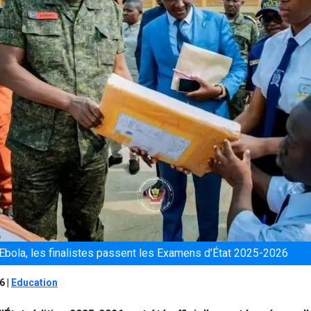
’Ebola, les finalistes passent les Examens d’État 2025-2026
26
|
Education