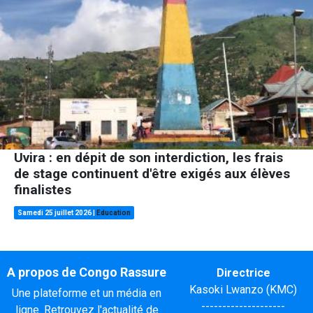
Uvira : en dépit de son interdiction, les frais
de stage continuent d'être exigés aux élèves
finalistes
Samedi 25 juillet 2026
|
Education
A propos de Congo Rassure
Directrice
Kasoki Lwanzo (KMC)
Une plateforme et un média en
--------------------
ligne. Retrouvez l'actualité de