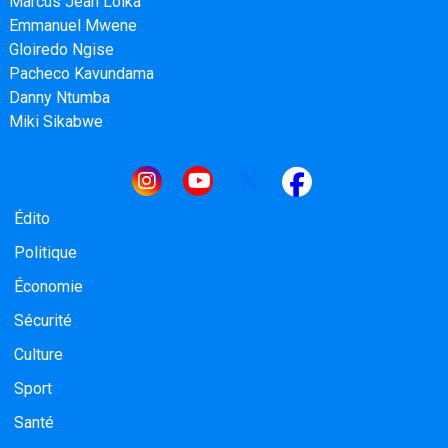
Marcus Jean Loika
Emmanuel Mwene
Gloiredo Ngise
Pacheco Kavundama
Danny Ntumba
Miki Sikabwe
Navigation principale
Édito
Politique
Économie
Sécurité
Culture
Sport
Santé