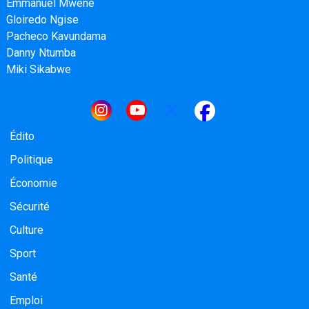
Emmanuel Mwene
Gloiredo Ngise
Pacheco Kavundama
Danny Ntumba
Miki Sikabwe
Navigation principale
Édito
Politique
Économie
Sécurité
Culture
Sport
Santé
Emploi