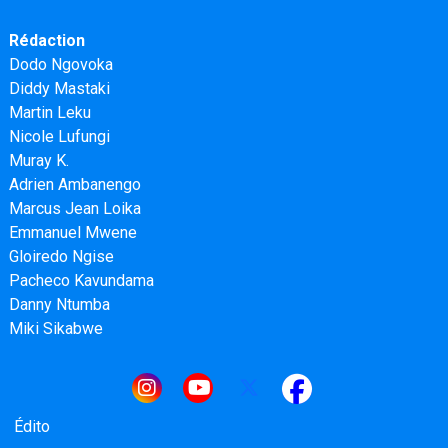
Rédaction
Dodo Ngovoka
Diddy Mastaki
Martin Leku
Nicole Lufungi
Muray K.
Adrien Ambanengo
Marcus Jean Loika
Emmanuel Mwene
Gloiredo Ngise
Pacheco Kavundama
Danny Ntumba
Miki Sikabwe
Navigation principale
Édito