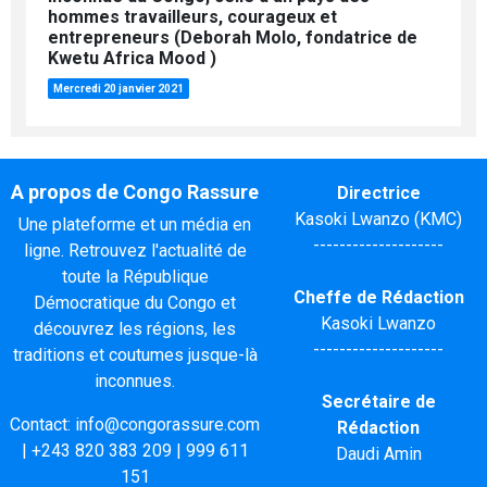
hommes travailleurs, courageux et
entrepreneurs (Deborah Molo, fondatrice de
Kwetu Africa Mood )
Mercredi 20 janvier 2021
A propos de Congo Rassure
Directrice
Kasoki Lwanzo (KMC)
Une plateforme et un média en
--------------------
ligne. Retrouvez l'actualité de
toute la République
Cheffe de Rédaction
Démocratique du Congo et
Kasoki Lwanzo
découvrez les régions, les
--------------------
traditions et coutumes jusque-là
inconnues.
Secrétaire de
Contact:
info@congorassure.com
Rédaction
|
+243 820 383 209
|
999 611
Daudi Amin
151