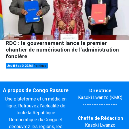
RDC : le gouvernement lance le premier
chantier de numérisation de l'administration
foncière
Jeudi 6 août 2026
|
Politique
A propos de Congo Rassure
Directrice
Kasoki Lwanzo (KMC)
Une plateforme et un média en
--------------------
ligne. Retrouvez l'actualité de
toute la République
Cheffe de Rédaction
Démocratique du Congo et
Kasoki Lwanzo
découvrez les régions, les