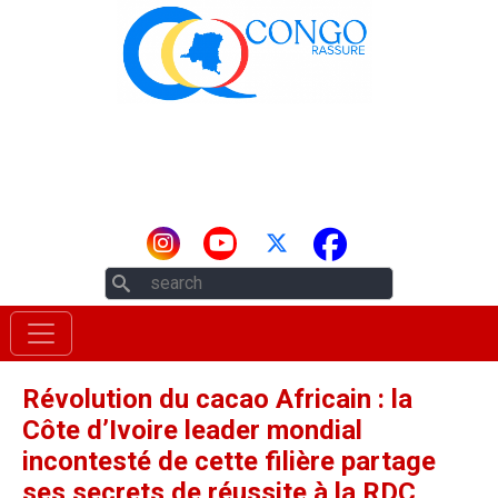
Aller au contenu principal
Rechercher
Révolution du cacao Africain : la
Côte d’Ivoire leader mondial
incontesté de cette filière partage
ses secrets de réussite à la RDC