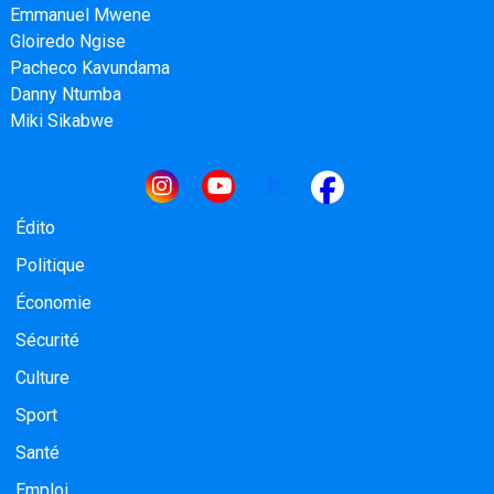
Emmanuel Mwene
Gloiredo Ngise
Pacheco Kavundama
Danny Ntumba
Miki Sikabwe
Navigation principale
Édito
Politique
Économie
Sécurité
Culture
Sport
Santé
Emploi