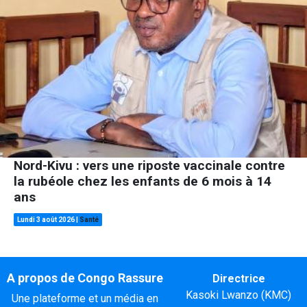
Nord-Kivu : vers une riposte vaccinale contre
la rubéole chez les enfants de 6 mois à 14
ans
Lundi 3 août 2026
|
Santé
A propos de Congo Rassure
Directrice
Kasoki Lwanzo (KMC)
Une plateforme et un média en