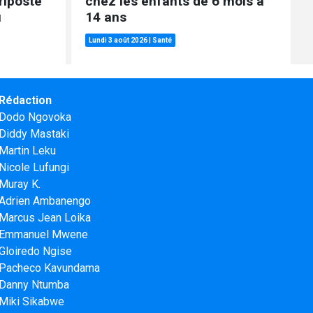
riposte
chez les enfants de 6 mois à
u
14 ans
Lundi 3 août 2026
|
Santé
Rédaction
Dodo Ngovoka
Diddy Mastaki
Martin Leku
Nicole Lufungi
Muray K.
Adrien Ambanengo
Marcus Jean Loika
Emmanuel Mwene
Gloiredo Ngise
Pacheco Kavundama
Danny Ntumba
Miki Sikabwe