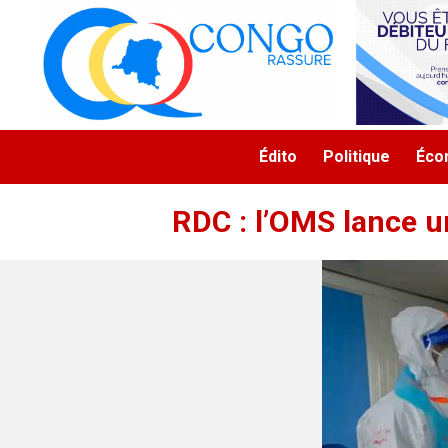
Aller au contenu principal
Navigation principale
Édito
Politique
Éco
RDC : l’OMS lance u