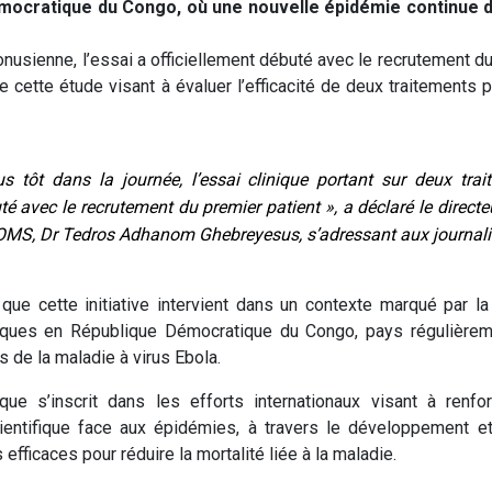
mocratique du Congo, où une nouvelle épidémie continue d
onusienne, l’essai a officiellement débuté avec le recrutement du
e cette étude visant à évaluer l’efficacité de deux traitements p
us tôt dans la journée, l’essai clinique portant sur deux tra
té avec le recrutement du premier patient », a déclaré le directe
’OMS, Dr Tedros Adhanom Ghebreyesus, s’adressant aux journali
ue cette initiative intervient dans un contexte marqué par l
ques en République Démocratique du Congo, pays régulièrem
 de la maladie à virus Ebola.
ique s’inscrit dans les efforts internationaux visant à renfo
ientifique face aux épidémies, à travers le développement et 
 efficaces pour réduire la mortalité liée à la maladie.