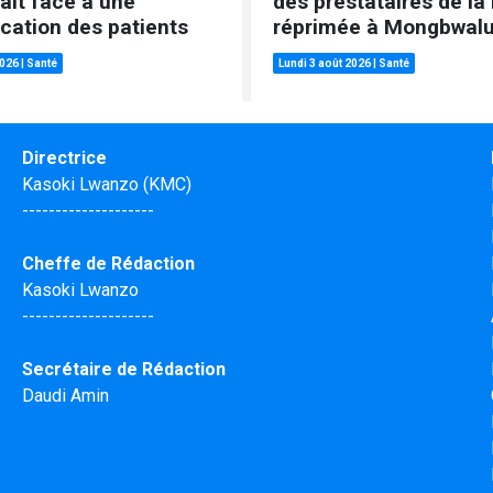
fait face à une
des prestataires de la 
ication des patients
réprimée à Mongbwal
2026
|
Santé
Lundi 3 août 2026
|
Santé
Directrice
Kasoki Lwanzo (KMC)
--------------------
Cheffe de Rédaction
Kasoki Lwanzo
--------------------
Secrétaire de Rédaction
Daudi Amin