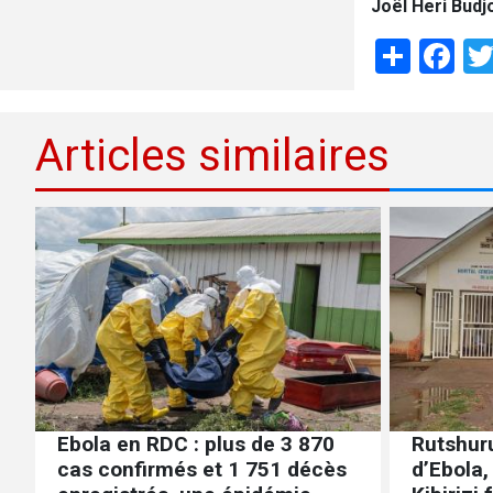
Joël Heri Budj
Shar
Fa
Articles similaires
Ebola en RDC : plus de 3 870
Rutshuru
cas confirmés et 1 751 décès
d’Ebola,