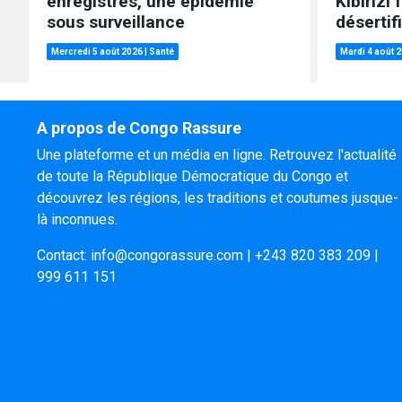
enregistrés, une épidémie
Kibirizi 
sous surveillance
désertif
Mercredi 5 août 2026
|
Santé
Mardi 4 août 
A propos de Congo Rassure
Une plateforme et un média en ligne. Retrouvez l'actualité
de toute la République Démocratique du Congo et
découvrez les régions, les traditions et coutumes jusque-
là inconnues.
Contact:
info@congorassure.com
|
+243 820 383 209
|
999 611 151