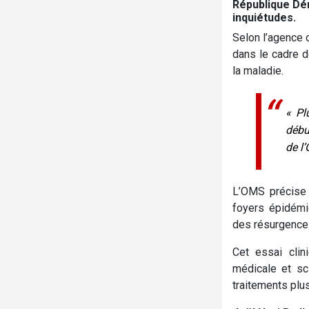
République Dé
inquiétudes.
Selon l’agence 
dans le cadre d
la maladie.
« Pl
débu
de l
L’OMS précise q
foyers épidémi
des résurgences
Cet essai clin
médicale et sc
traitements plus