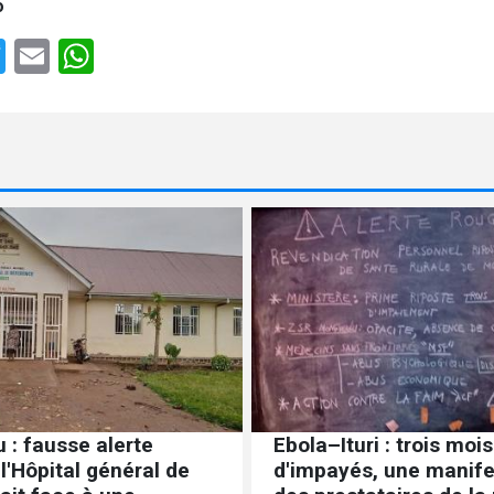
o
e
cebook
Twitter
Email
WhatsApp
 : fausse alerte
Ebola–Ituri : trois mois
 l'Hôpital général de
d'impayés, une manife