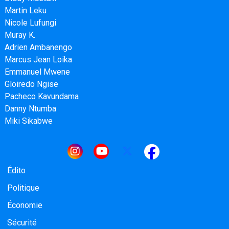
Martin Leku
Nicole Lufungi
Muray K.
Adrien Ambanengo
Marcus Jean Loika
Emmanuel Mwene
Gloiredo Ngise
Pacheco Kavundama
Danny Ntumba
Miki Sikabwe
Navigation principale
Édito
Politique
Économie
Sécurité