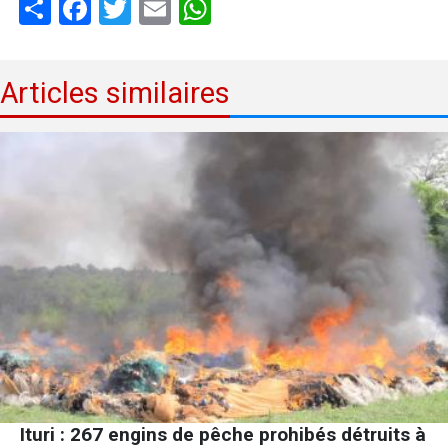
Share
Facebook
Twitter
Email
WhatsApp
Articles similaires
Ituri : 267 engins de pêche prohibés détruits à