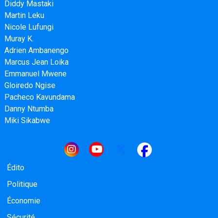
Diddy Mastaki
Martin Leku
Nicole Lufungi
Muray K.
Adrien Ambanengo
Marcus Jean Loika
Emmanuel Mwene
Gloiredo Ngise
Pacheco Kavundama
Danny Ntumba
Miki Sikabwe
Navigation principale
Édito
Politique
Économie
Sécurité