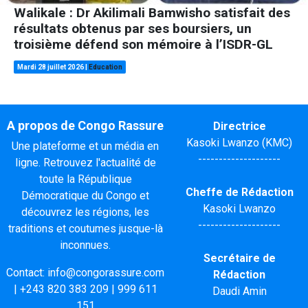
Walikale : Dr Akilimali Bamwisho satisfait des
résultats obtenus par ses boursiers, un
troisième défend son mémoire à l’ISDR-GL
Mardi 28 juillet 2026
|
Education
A propos de Congo Rassure
Directrice
Kasoki Lwanzo (KMC)
Une plateforme et un média en
--------------------
ligne. Retrouvez l'actualité de
toute la République
Cheffe de Rédaction
Démocratique du Congo et
Kasoki Lwanzo
découvrez les régions, les
--------------------
traditions et coutumes jusque-là
inconnues.
Secrétaire de
Contact:
info@congorassure.com
Rédaction
|
+243 820 383 209
|
999 611
Daudi Amin
151