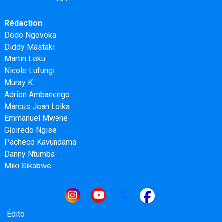
Rédaction
Dodo Ngovoka
Diddy Mastaki
Martin Leku
Nicole Lufungi
Muray K.
Adrien Ambanengo
Marcus Jean Loika
Emmanuel Mwene
Gloiredo Ngise
Pacheco Kavundama
Danny Ntumba
Miki Sikabwe
Navigation principale
Édito