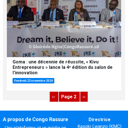
Goma : une décennie de réussite, « Kivu
Entrepreneurs » lance la 4ᵉ édition du salon de
l'innovation
Vendredi 22 novembre 2024
Pagination
Page précédente
Page suivante
‹‹
Page 2
››
A propos de Congo Rassure
Directrice
Kasoki Lwanzo (KMC)
Une plateforme et un média en