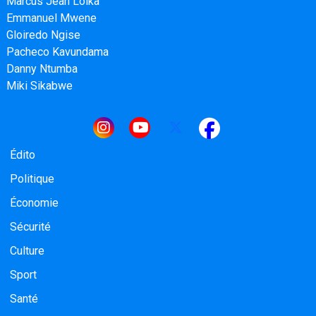
Marcus Jean Loika
Emmanuel Mwene
Gloiredo Ngise
Pacheco Kavundama
Danny Ntumba
Miki Sikabwe
Navigation principale
Édito
Politique
Économie
Sécurité
Culture
Sport
Santé