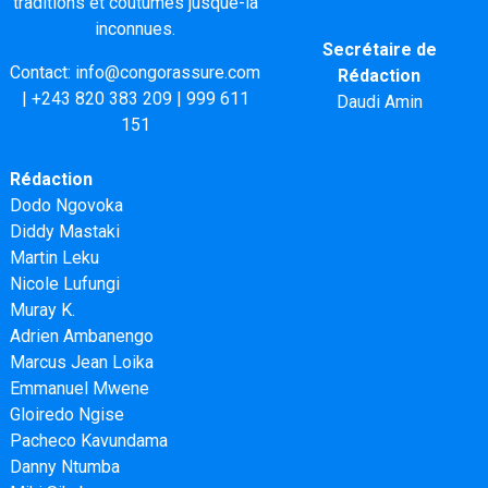
traditions et coutumes jusque-là
inconnues.
Secrétaire de
Contact:
info@congorassure.com
Rédaction
|
+243 820 383 209
|
999 611
Daudi Amin
151
Rédaction
Dodo Ngovoka
Diddy Mastaki
Martin Leku
Nicole Lufungi
Muray K.
Adrien Ambanengo
Marcus Jean Loika
Emmanuel Mwene
Gloiredo Ngise
Pacheco Kavundama
Danny Ntumba