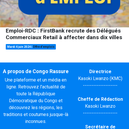
Emploi-RDC : FirstBank recrute des Délégués
Commerciaux Retail à affecter dans dix villes
Mardi 4 juin 2024
|
Offre d'emplois
A propos de Congo Rassure
Directrice
Kasoki Lwanzo (KMC)
Une plateforme et un média en
--------------------
ligne. Retrouvez l'actualité de
toute la République
Cheffe de Rédaction
Démocratique du Congo et
Kasoki Lwanzo
découvrez les régions, les
--------------------
traditions et coutumes jusque-là
inconnues.
Secrétaire de