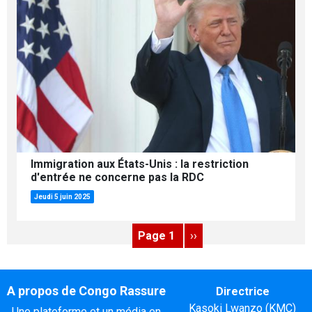
Immigration aux États-Unis : la restriction
d'entrée ne concerne pas la RDC
Jeudi 5 juin 2025
Pagination
Page suivante
Page 1
››
A propos de Congo Rassure
Directrice
Kasoki Lwanzo (KMC)
Une plateforme et un média en