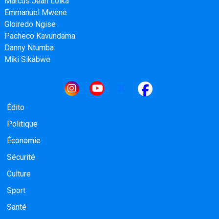
Marcus Jean Loika
Emmanuel Mwene
Gloiredo Ngise
Pacheco Kavundama
Danny Ntumba
Miki Sikabwe
Navigation principale
Édito
Politique
Économie
Sécurité
Culture
Sport
Santé