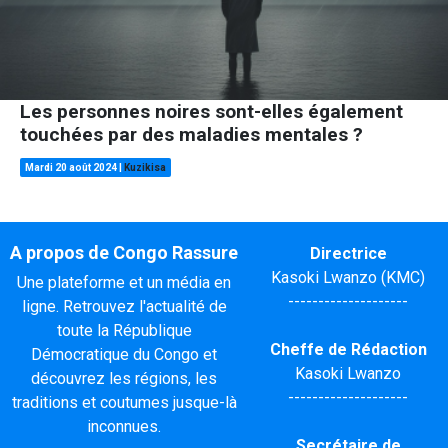
Les personnes noires sont-elles également
touchées par des maladies mentales ?
Mardi 20 août 2024
|
Kuzikisa
A propos de Congo Rassure
Directrice
Kasoki Lwanzo (KMC)
Une plateforme et un média en
--------------------
ligne. Retrouvez l'actualité de
toute la République
Cheffe de Rédaction
Démocratique du Congo et
Kasoki Lwanzo
découvrez les régions, les
--------------------
traditions et coutumes jusque-là
inconnues.
Secrétaire de