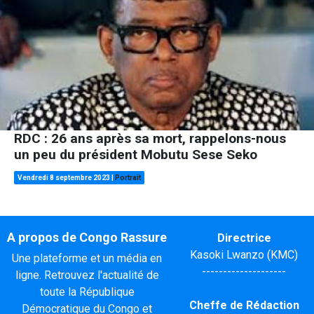
RDC : 26 ans après sa mort, rappelons-nous
un peu du président Mobutu Sese Seko
Vendredi 8 septembre 2023
|
Portrait
A propos de Congo Rassure
Directrice
Kasoki Lwanzo (KMC)
Une plateforme et un média en
--------------------
ligne. Retrouvez l'actualité de
toute la République
Cheffe de Rédaction
Démocratique du Congo et