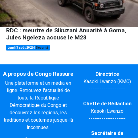
RDC : meurtre de Sikuzani Anuarité à Goma,
Jules Ngeleza accuse le M23
Lundi 3 août 2026
|
Sécurité
A propos de Congo Rassure
Directrice
Kasoki Lwanzo (KMC)
Une plateforme et un média en
--------------------
ligne. Retrouvez l'actualité de
toute la République
Cheffe de Rédaction
Démocratique du Congo et
Kasoki Lwanzo
découvrez les régions, les
--------------------
traditions et coutumes jusque-là
inconnues.
Secrétaire de