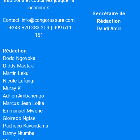
traditions et coutumes jusque-là
inconnues.
Secrétaire de
Contact:
info@congorassure.com
Rédaction
|
+243 820 383 209
|
999 611
Daudi Amin
151
Rédaction
Dodo Ngovoka
Diddy Mastaki
Martin Leku
Nicole Lufungi
Muray K.
Adrien Ambanengo
Marcus Jean Loika
Emmanuel Mwene
Gloiredo Ngise
Pacheco Kavundama
Danny Ntumba