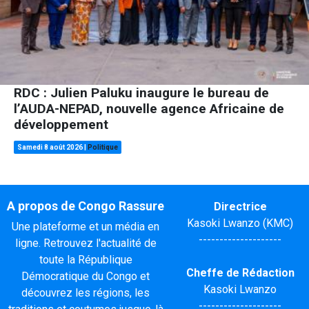
RDC : Julien Paluku inaugure le bureau de
l’AUDA-NEPAD, nouvelle agence Africaine de
développement
Samedi 8 août 2026
|
Politique
A propos de Congo Rassure
Directrice
Kasoki Lwanzo (KMC)
Une plateforme et un média en
--------------------
ligne. Retrouvez l'actualité de
toute la République
Cheffe de Rédaction
Démocratique du Congo et
Kasoki Lwanzo
découvrez les régions, les
--------------------