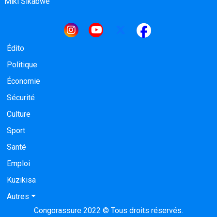
Miki Sikabwe
Navigation principale
Édito
Politique
Économie
Sécurité
Culture
Sport
Santé
Emploi
Kuzikisa
Autres
Congorassure 2022 © Tous droits réservés.